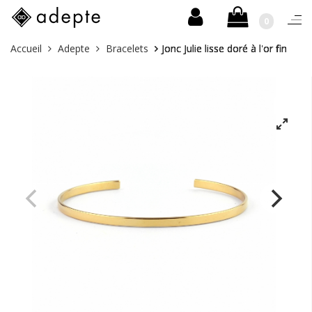
0
Basc
la
Aller
Vous
Accueil
Adepte
Bracelets
Jonc Julie lisse doré à l'or fin
navi
au
êtes
contenu
ici :