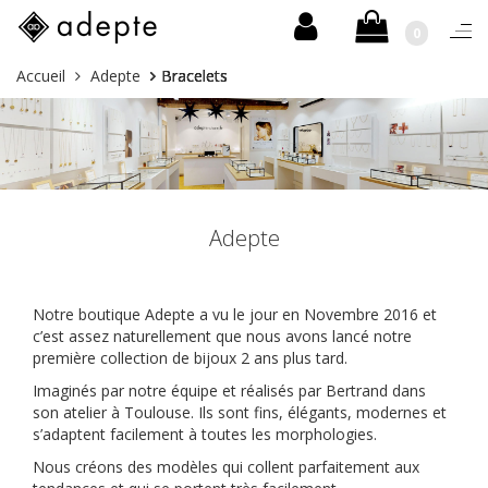
0
Basc
la
Aller
Vous
Accueil
Adepte
Bracelets
navi
au
êtes
contenu
ici :
Adepte
Notre boutique Adepte a vu le jour en Novembre 2016 et
c’est assez naturellement que nous avons lancé notre
première collection de bijoux 2 ans plus tard.
Imaginés par notre équipe et réalisés par Bertrand dans
son atelier à Toulouse. Ils sont fins, élégants, modernes et
s’adaptent facilement à toutes les morphologies.
Nous créons des modèles qui collent parfaitement aux