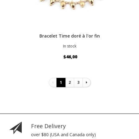
Bracelet Time doré à l'or fin
In stock
$46,00
Pagination
1
2
3
Free Delivery
over $80 (USA and Canada only)