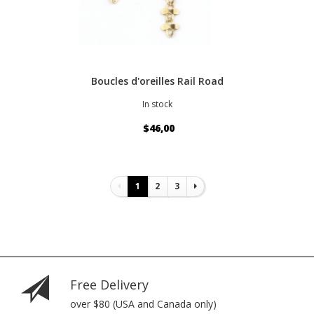
Boucles d'oreilles Rail Road
In stock
$46,00
Pagination
1
2
3
Free Delivery
over $80 (USA and Canada only)