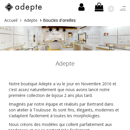
0
Basc
la
Aller
Vous
Accueil
Adepte
Boucles d'oreilles
navi
au
êtes
contenu
ici :
Adepte
Notre boutique Adepte a vu le jour en Novembre 2016 et
c’est assez naturellement que nous avons lancé notre
première collection de bijoux 2 ans plus tard.
Imaginés par notre équipe et réalisés par Bertrand dans
son atelier à Toulouse. Ils sont fins, élégants, modernes et
s’adaptent facilement à toutes les morphologies.
Nous créons des modèles qui collent parfaitement aux