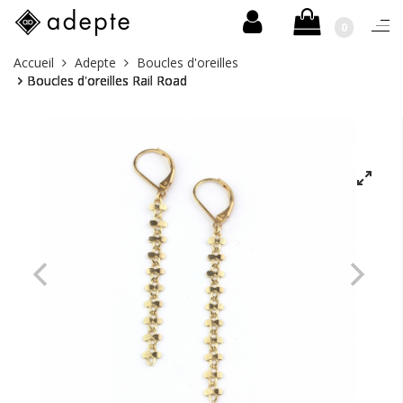
0
Basc
la
Aller
Vous
Accueil
Adepte
Boucles d'oreilles
navi
au
êtes
Boucles d'oreilles Rail Road
contenu
ici :